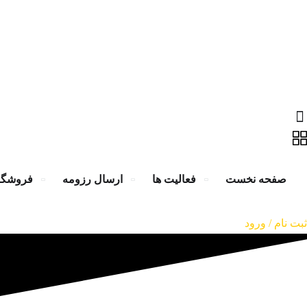
زش
صفحه نخست
فعالیت ها
ارسال رزومه
فروشگا
ثبت نام / ورود